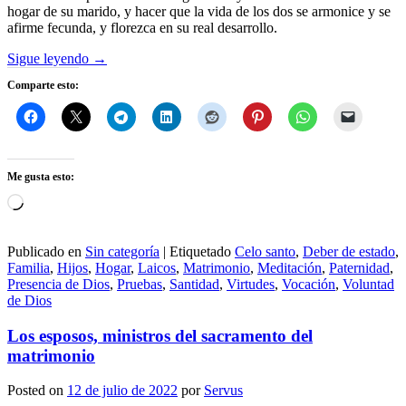
hogar de su marido, y hacer que la vida de los dos se armonice y se
afirme fecunda, y florezca en su real desarrollo.
Sigue leyendo
→
Comparte esto:
Me gusta esto:
Cargando...
Publicado en
Sin categoría
|
Etiquetado
Celo santo
,
Deber de estado
,
Familia
,
Hijos
,
Hogar
,
Laicos
,
Matrimonio
,
Meditación
,
Paternidad
,
Presencia de Dios
,
Pruebas
,
Santidad
,
Virtudes
,
Vocación
,
Voluntad
de Dios
Los esposos, ministros del sacramento del
matrimonio
Posted on
12 de julio de 2022
por
Servus