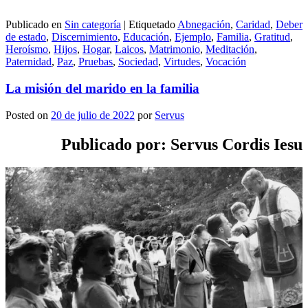
Publicado en
Sin categoría
|
Etiquetado
Abnegación
,
Caridad
,
Deber
de estado
,
Discernimiento
,
Educación
,
Ejemplo
,
Familia
,
Gratitud
,
Heroísmo
,
Hijos
,
Hogar
,
Laicos
,
Matrimonio
,
Meditación
,
Paternidad
,
Paz
,
Pruebas
,
Sociedad
,
Virtudes
,
Vocación
La misión del marido en la familia
Posted on
20 de julio de 2022
por
Servus
Publicado por: Servus Cordis Iesu