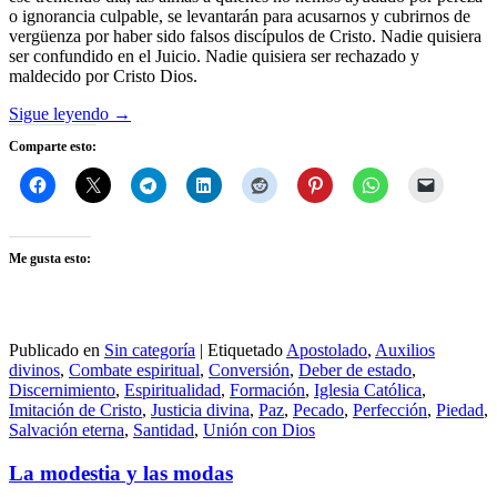
o ignorancia culpable, se levantarán para acusarnos y cubrirnos de
vergüenza por haber sido falsos discípulos de Cristo. Nadie quisiera
ser confundido en el Juicio. Nadie quisiera ser rechazado y
maldecido por Cristo Dios.
Sigue leyendo
→
Comparte esto:
Me gusta esto:
Publicado en
Sin categoría
|
Etiquetado
Apostolado
,
Auxilios
divinos
,
Combate espiritual
,
Conversión
,
Deber de estado
,
Discernimiento
,
Espiritualidad
,
Formación
,
Iglesia Católica
,
Imitación de Cristo
,
Justicia divina
,
Paz
,
Pecado
,
Perfección
,
Piedad
,
Salvación eterna
,
Santidad
,
Unión con Dios
La modestia y las modas