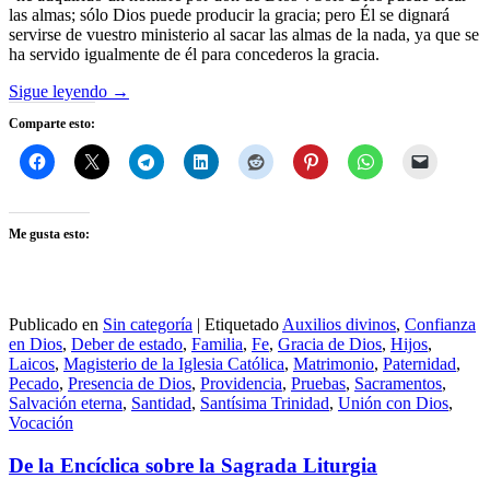
las almas; sólo Dios puede producir la gracia; pero Él se dignará
servirse de vuestro ministerio al sacar las almas de la nada, ya que se
ha servido igualmente de él para concederos la gracia.
Sigue leyendo
→
Comparte esto:
Me gusta esto:
Publicado en
Sin categoría
|
Etiquetado
Auxilios divinos
,
Confianza
en Dios
,
Deber de estado
,
Familia
,
Fe
,
Gracia de Dios
,
Hijos
,
Laicos
,
Magisterio de la Iglesia Católica
,
Matrimonio
,
Paternidad
,
Pecado
,
Presencia de Dios
,
Providencia
,
Pruebas
,
Sacramentos
,
Salvación eterna
,
Santidad
,
Santísima Trinidad
,
Unión con Dios
,
Vocación
De la Encíclica sobre la Sagrada Liturgia