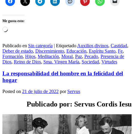
Me gusta esto:
Cargando...
Publicado en
Sin categoría
|
Etiquetado
Auxilios divinos
,
Castidad
,
Deber de estado
,
Discernimiento
,
Educación
,
Espíritu Santo
,
Fe
,
Formación
,
Hijos
,
Meditación
,
Moral
,
Paz
,
Pecado
,
Presencia de
Dios
,
Reino de Dios
,
Sma. Virgen María
,
Sociedad
,
Virtudes
La responsabilidad del hombre en la felicidad del
hogar
Posted on
21 de julio de 2022
por
Servus
Publicado por: Servus Cordis Iesu