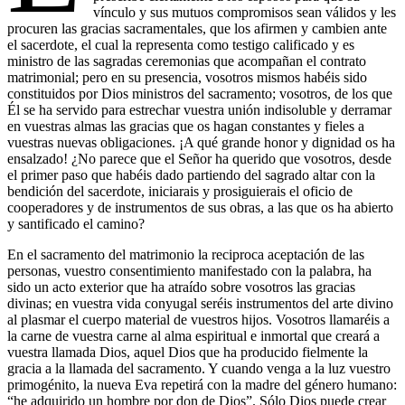
vínculo y sus mutuos compromisos sean válidos y les
procuren las gracias sacramentales, que los afirmen y cambien ante
el sacerdote, el cual la representa como testigo calificado y es
ministro de las sagradas ceremonias que acompañan el contrato
matrimonial; pero en su presencia, vosotros mismos habéis sido
constituidos por Dios ministros del sacramento; vosotros, de los que
Él se ha servido para estrechar vuestra unión indisoluble y derramar
en vuestras almas las gracias que os hagan constantes y fieles a
vuestras nuevas obligaciones. ¡A qué grande honor y dignidad os ha
ensalzado! ¿No parece que el Señor ha querido que vosotros, desde
el primer paso que habéis dado partiendo del sagrado altar con la
bendición del sacerdote, iniciarais y prosiguierais el oficio de
cooperadores y de instrumentos de sus obras, a las que os ha abierto
y santificado el camino?
En el sacramento del matrimonio la reciproca aceptación de las
personas, vuestro consentimiento manifestado con la palabra, ha
sido un acto exterior que ha atraído sobre vosotros las gracias
divinas; en vuestra vida conyugal seréis instrumentos del arte divino
al plasmar el cuerpo material de vuestros hijos. Vosotros llamaréis a
la carne de vuestra carne al alma espiritual e inmortal que creará a
vuestra llamada Dios, aquel Dios que ha producido fielmente la
gracia a la llamada del sacramento. Y cuando venga a la luz vuestro
primogénito, la nueva Eva repetirá con la madre del género humano:
“he adquirido un hombre por don de Dios”. Sólo Dios puede crear