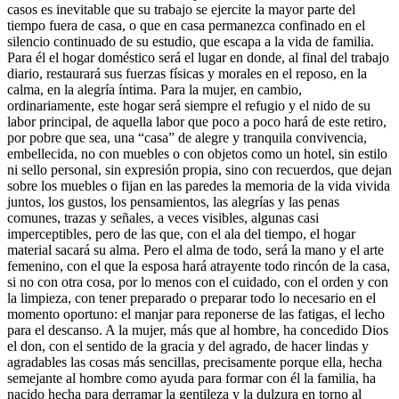
casos es inevitable que su trabajo se ejercite la mayor parte del
tiempo fuera de casa, o que en casa permanezca confinado en el
silencio continuado de su estudio, que escapa a la vida de familia.
Para él el hogar doméstico será el lugar en donde, al final del trabajo
diario, restaurará sus fuerzas físicas y morales en el reposo, en la
calma, en la alegría íntima. Para la mujer, en cambio,
ordinariamente, este hogar será siempre el refugio y el nido de su
labor principal, de aquella labor que poco a poco hará de este retiro,
por pobre que sea, una “casa” de alegre y tranquila convivencia,
embellecida, no con muebles o con objetos como un hotel, sin estilo
ni sello personal, sin expresión propia, sino con recuerdos, que dejan
sobre los muebles o fijan en las paredes la memoria de la vida vivida
juntos, los gustos, los pensamientos, las alegrías y las penas
comunes, trazas y señales, a veces visibles, algunas casi
imperceptibles, pero de las que, con el ala del tiempo, el hogar
material sacará su alma. Pero el alma de todo, será la mano y el arte
femenino, con el que la esposa hará atrayente todo rincón de la casa,
si no con otra cosa, por lo menos con el cuidado, con el orden y con
la limpieza, con tener preparado o preparar todo lo necesario en el
momento oportuno: el manjar para reponerse de las fatigas, el lecho
para el descanso. A la mujer, más que al hombre, ha concedido Dios
el don, con el sentido de la gracia y del agrado, de hacer lindas y
agradables las cosas más sencillas, precisamente porque ella, hecha
semejante al hombre como ayuda para formar con él la familia, ha
nacido hecha para derramar la gentileza y la dulzura en torno al