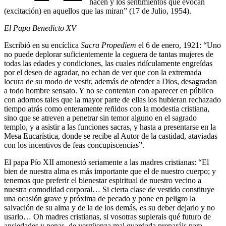
hacen y los sentimientos que evocan
(excitación) en aquellos que las miran” (17 de Julio, 1954).
El Papa Benedicto XV
Escribió en su encíclica
Sacra Propediem
el 6 de enero, 1921: “Uno
no puede deplorar suficientemente la ceguera de tantas mujeres de
todas las edades y condiciones, las cuales ridículamente engreídas
por el deseo de agradar, no echan de ver que con la extremada
locura de su modo de vestir, además de ofender a Dios, desagradan
a todo hombre sensato. Y no se contentan con aparecer en público
con adornos tales que la mayor parte de ellas los hubieran rechazado
tiempo atrás como enteramente reñidos con la modestia cristiana,
sino que se atreven a penetrar sin temor alguno en el sagrado
templo, y a asistir a las funciones sacras, y hasta a presentarse en la
Mesa Eucarística, donde se recibe al Autor de la castidad, ataviadas
con los incentivos de feas concupiscencias”.
El papa Pío XII amonestó seriamente a las madres cristianas: “El
bien de nuestra alma es más importante que el de nuestro cuerpo; y
tenemos que preferir el bienestar espiritual de nuestro vecino a
nuestra comodidad corporal… Si cierta clase de vestido constituye
una ocasión grave y próxima de pecado y pone en peligro la
salvación de su alma y de la de los demás, es su deber dejarlo y no
usarlo… Oh madres cristianas, si vosotras supierais qué futuro de
ansiedades y penas, de vergüenza mal guardada preparáis para