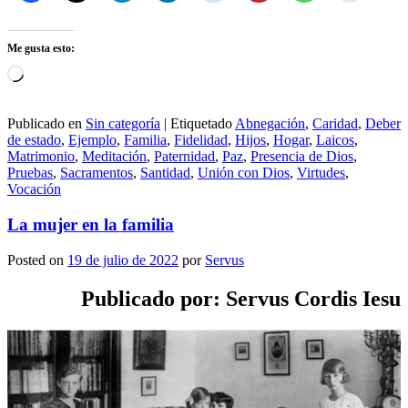
Me gusta esto:
Cargando...
Publicado en
Sin categoría
|
Etiquetado
Abnegación
,
Caridad
,
Deber
de estado
,
Ejemplo
,
Familia
,
Fidelidad
,
Hijos
,
Hogar
,
Laicos
,
Matrimonio
,
Meditación
,
Paternidad
,
Paz
,
Presencia de Dios
,
Pruebas
,
Sacramentos
,
Santidad
,
Unión con Dios
,
Virtudes
,
Vocación
La mujer en la familia
Posted on
19 de julio de 2022
por
Servus
Publicado por: Servus Cordis Iesu