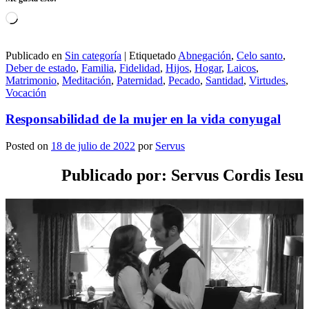
Cargando...
Publicado en
Sin categoría
|
Etiquetado
Abnegación
,
Celo santo
,
Deber de estado
,
Familia
,
Fidelidad
,
Hijos
,
Hogar
,
Laicos
,
Matrimonio
,
Meditación
,
Paternidad
,
Pecado
,
Santidad
,
Virtudes
,
Vocación
Responsabilidad de la mujer en la vida conyugal
Posted on
18 de julio de 2022
por
Servus
Publicado por: Servus Cordis Iesu