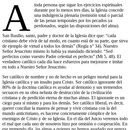
A
toda persona que sigue los ejercicios espirituales
durante por lo menos tres días, la Iglesia concede
una indulgencia plenaria (remisión total o parcial
de las penas temporales por los pecados ya
perdonados, según las disposiciones del alma).
San Basilio, santo, padre y doctor de la Iglesia dice que: “cada
cristiano debe vivir de tal modo, en cuanto está de su parte, que sirva
de ejemplo de virtud a todos los demás” (Regla n° 34). Nuestro
Señor Jesucristo mismo lo había ya mandado diciendo: “Sed
perfectos como vuestro Padre celestial es perfecto” (Mt 5, 48). El
verdadero católico cada día hace esfuerzos para mejorarse e imitar
en todo a Nuestro Señor Jesucristo.
Ser católico de nombre y no de hecho es un peligro mortal para la
Iglesia católica y un insulto para Cristo. Ser católico ignorante del
80% de la doctrina católica es ayudar al demonio y sus tremendos
secuaces en su obra nefasta de destrucción de la civilización
cristiana y de perdición eterna de muchas almas. El ignorante es un
ciego para sí mismo y para los demás. Ser católico liberal, es decir,
querer conciliar la manera de pensar y vivir cristiana con la del
mundo anticristiano, es hacerse concretamente cómplice de los
enemigos de Cristo y de su Iglesia. En el día del Juicio veremos todo
el mal que cada uno de nosotros hizo por omisión o cooperación. En
ese tremendo día, las almas a quienes no hemos ayudado por pereza