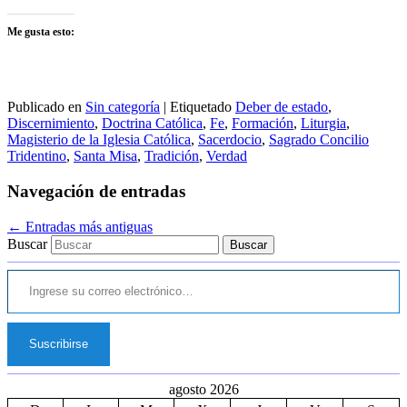
Me gusta esto:
Publicado en
Sin categoría
|
Etiquetado
Deber de estado
,
Discernimiento
,
Doctrina Católica
,
Fe
,
Formación
,
Liturgia
,
Magisterio de la Iglesia Católica
,
Sacerdocio
,
Sagrado Concilio
Tridentino
,
Santa Misa
,
Tradición
,
Verdad
Navegación de entradas
←
Entradas más antiguas
Buscar
Ingrese su correo electrónico…
Suscribirse
agosto 2026