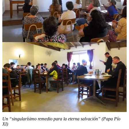
Un “singularísimo remedio para la eterna salvación” (Papa Pío
XI)