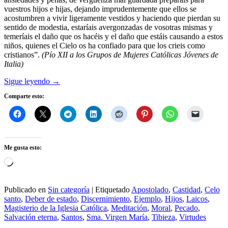
vuestros hijos e hijas, dejando imprudentemente que ellos se
acostumbren a vivir ligeramente vestidos y haciendo que pierdan su
sentido de modestia, estaríais avergonzadas de vosotras mismas y
temeríais el daño que os hacéis y el daño que estáis causando a estos
niños, quienes el Cielo os ha confiado para que los crieis como
cristianos”.
(Pío XII a los Grupos de Mujeres Católicas Jóvenes de
Italia)
Sigue leyendo
→
Comparte esto:
Me gusta esto:
Cargando...
Publicado en
Sin categoría
|
Etiquetado
Apostolado
,
Castidad
,
Celo
santo
,
Deber de estado
,
Discernimiento
,
Ejemplo
,
Hijos
,
Laicos
,
Magisterio de la Iglesia Católica
,
Meditación
,
Moral
,
Pecado
,
Salvación eterna
,
Santos
,
Sma. Virgen María
,
Tibieza
,
Virtudes