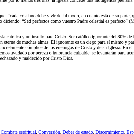
rante por lo menos tres días, la Iglesia concede una indulgencia plenaria
 que: “cada cristiano debe vivir de tal modo, en cuanto está de su parte,
diciendo: “Sed perfectos como vuestro Padre celestial es perfecto” (Mt
sia católica y un insulto para Cristo. Ser católico ignorante del 80% de
ión eterna de muchas almas. El ignorante es un ciego para sí mismo y para
 concretamente cómplice de los enemigos de Cristo y de su Iglesia. En e
emos ayudado por pereza o ignorancia culpable, se levantarán para acus
 rechazado y maldecido por Cristo Dios.
,
Combate espiritual
,
Conversión
,
Deber de estado
,
Discernimiento
,
Espi