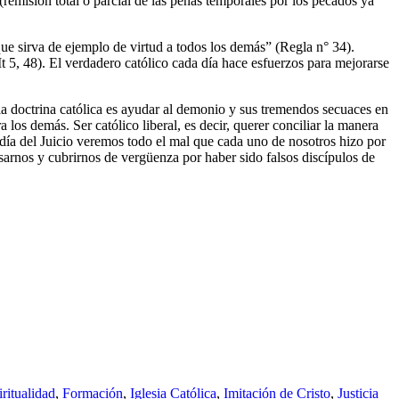
 (remisión total o parcial de las penas temporales por los pecados ya
 que sirva de ejemplo de virtud a todos los demás” (Regla n° 34).
 5, 48). El verdadero católico cada día hace esfuerzos para mejorarse
 la doctrina católica es ayudar al demonio y sus tremendos secuaces en
 los demás. Ser católico liberal, es decir, querer conciliar la manera
l día del Juicio veremos todo el mal que cada uno de nosotros hizo por
arnos y cubrirnos de vergüenza por haber sido falsos discípulos de
ritualidad
,
Formación
,
Iglesia Católica
,
Imitación de Cristo
,
Justicia