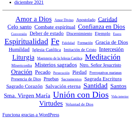
diciembre 2021
Amor a Dios
Caridad
Apostolado
Amor Divino
Confianza en Dios
Celo santo
Combate espiritual
Deber de estado
Ejemplo
Discernimiento
Conversión
Enero
Fe
Espiritualidad
Gracia de Dios
Fidelidad
Formación
Intercesión
Humildad
Iglesia Católica
Imitación de Cristo
Meditación
Liturgia
Magisterio de la Iglesia Católica
Misterios sagrados
Ntro. Señor Jesucristo
Misericordia
Oración
Pecado
Piedad
Persecución
Prerrogativas marianas
Sagrada Escritura
Pruebas
Presencia de Dios
Sacramentos
Santidad
Santos
Sagrado Corazón
Salvación eterna
Unión con Dios
Sma. Virgen María
Vida interior
Virtudes
Voluntad de Dios
Funciona gracias a WordPress