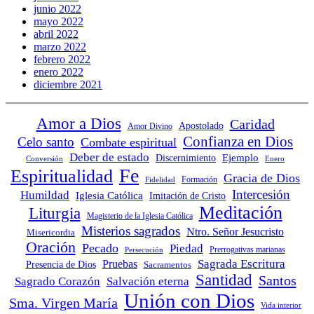
junio 2022
mayo 2022
abril 2022
marzo 2022
febrero 2022
enero 2022
diciembre 2021
Amor a Dios
Caridad
Apostolado
Amor Divino
Confianza en Dios
Celo santo
Combate espiritual
Deber de estado
Ejemplo
Discernimiento
Conversión
Enero
Fe
Espiritualidad
Gracia de Dios
Fidelidad
Formación
Intercesión
Humildad
Iglesia Católica
Imitación de Cristo
Meditación
Liturgia
Magisterio de la Iglesia Católica
Misterios sagrados
Ntro. Señor Jesucristo
Misericordia
Oración
Pecado
Piedad
Persecución
Prerrogativas marianas
Sagrada Escritura
Pruebas
Presencia de Dios
Sacramentos
Santidad
Santos
Sagrado Corazón
Salvación eterna
Unión con Dios
Sma. Virgen María
Vida interior