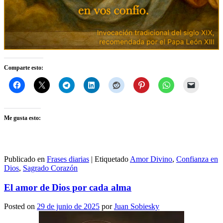
Comparte esto:
Me gusta esto:
Publicado en
Frases diarias
|
Etiquetado
Amor Divino
,
Confianza en
Dios
,
Sagrado Corazón
El amor de Dios por cada alma
Posted on
29 de junio de 2025
por
Juan Sobiesky