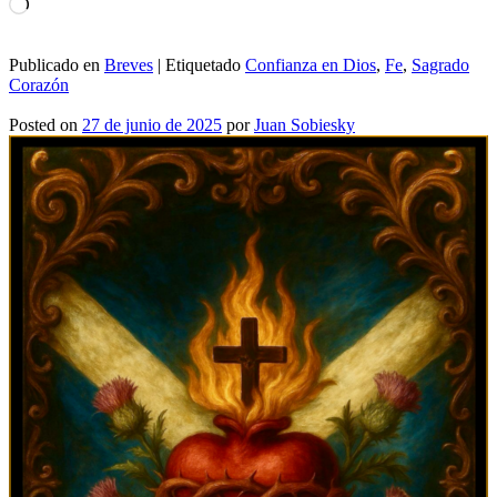
Cargando...
Publicado en
Breves
|
Etiquetado
Confianza en Dios
,
Fe
,
Sagrado
Corazón
Posted on
27 de junio de 2025
por
Juan Sobiesky