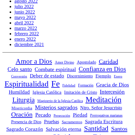
agosto 2022
julio 2022
junio 2022
mayo 2022
abril 2022
marzo 2022
febrero 2022
enero 2022
diciembre 2021
Amor a Dios
Caridad
Apostolado
Amor Divino
Confianza en Dios
Celo santo
Combate espiritual
Deber de estado
Ejemplo
Discernimiento
Conversión
Enero
Fe
Espiritualidad
Gracia de Dios
Fidelidad
Formación
Intercesión
Humildad
Iglesia Católica
Imitación de Cristo
Meditación
Liturgia
Magisterio de la Iglesia Católica
Misterios sagrados
Ntro. Señor Jesucristo
Misericordia
Oración
Pecado
Piedad
Persecución
Prerrogativas marianas
Sagrada Escritura
Pruebas
Presencia de Dios
Sacramentos
Santidad
Santos
Sagrado Corazón
Salvación eterna