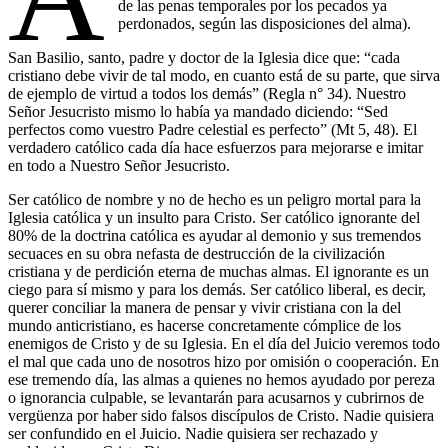
de las penas temporales por los pecados ya
perdonados, según las disposiciones del alma).
San Basilio, santo, padre y doctor de la Iglesia dice que: “cada
cristiano debe vivir de tal modo, en cuanto está de su parte, que sirva
de ejemplo de virtud a todos los demás” (Regla n° 34). Nuestro
Señor Jesucristo mismo lo había ya mandado diciendo: “Sed
perfectos como vuestro Padre celestial es perfecto” (Mt 5, 48). El
verdadero católico cada día hace esfuerzos para mejorarse e imitar
en todo a Nuestro Señor Jesucristo.
Ser católico de nombre y no de hecho es un peligro mortal para la
Iglesia católica y un insulto para Cristo. Ser católico ignorante del
80% de la doctrina católica es ayudar al demonio y sus tremendos
secuaces en su obra nefasta de destrucción de la civilización
cristiana y de perdición eterna de muchas almas. El ignorante es un
ciego para sí mismo y para los demás. Ser católico liberal, es decir,
querer conciliar la manera de pensar y vivir cristiana con la del
mundo anticristiano, es hacerse concretamente cómplice de los
enemigos de Cristo y de su Iglesia. En el día del Juicio veremos todo
el mal que cada uno de nosotros hizo por omisión o cooperación. En
ese tremendo día, las almas a quienes no hemos ayudado por pereza
o ignorancia culpable, se levantarán para acusarnos y cubrirnos de
vergüenza por haber sido falsos discípulos de Cristo. Nadie quisiera
ser confundido en el Juicio. Nadie quisiera ser rechazado y