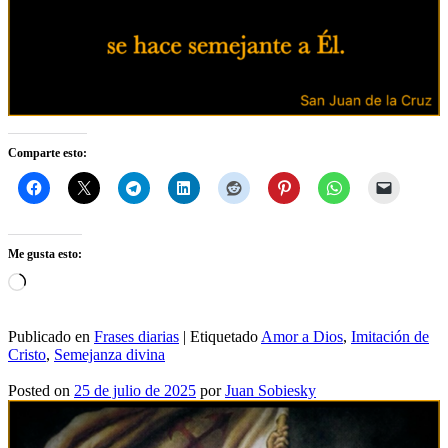
Comparte esto:
Me gusta esto:
Cargando...
Publicado en
Frases diarias
|
Etiquetado
Amor a Dios
,
Imitación de
Cristo
,
Semejanza divina
Posted on
25 de julio de 2025
por
Juan Sobiesky