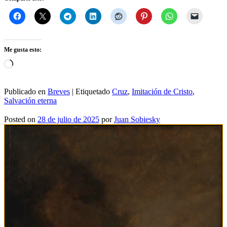
Me gusta esto:
Cargando...
Publicado en
Breves
|
Etiquetado
Cruz
,
Imitación de Cristo
,
Salvación eterna
Posted on
28 de julio de 2025
por
Juan Sobiesky