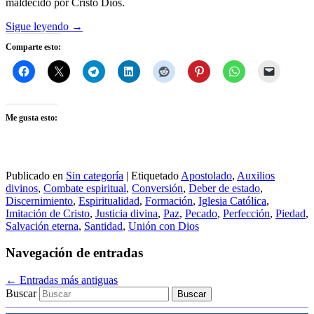
maldecido por Cristo Dios.
Sigue leyendo
→
Comparte esto:
Me gusta esto:
Publicado en
Sin categoría
|
Etiquetado
Apostolado
,
Auxilios
divinos
,
Combate espiritual
,
Conversión
,
Deber de estado
,
Discernimiento
,
Espiritualidad
,
Formación
,
Iglesia Católica
,
Imitación de Cristo
,
Justicia divina
,
Paz
,
Pecado
,
Perfección
,
Piedad
,
Salvación eterna
,
Santidad
,
Unión con Dios
Navegación de entradas
←
Entradas más antiguas
Buscar
Ingrese su correo electrónico…