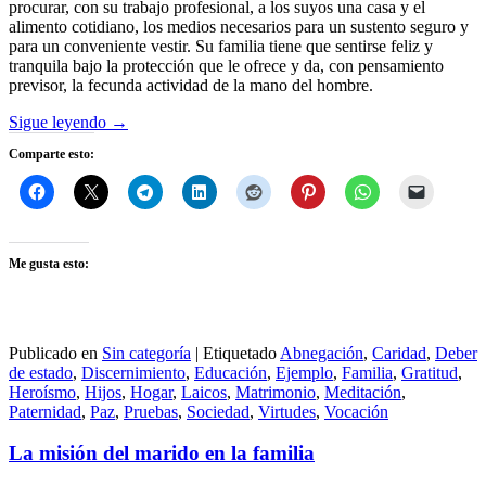
procurar, con su trabajo profesional, a los suyos una casa y el
alimento cotidiano, los medios necesarios para un sustento seguro y
para un conveniente vestir. Su familia tiene que sentirse feliz y
tranquila bajo la protección que le ofrece y da, con pensamiento
previsor, la fecunda actividad de la mano del hombre.
Sigue leyendo
→
Comparte esto:
Me gusta esto:
Publicado en
Sin categoría
|
Etiquetado
Abnegación
,
Caridad
,
Deber
de estado
,
Discernimiento
,
Educación
,
Ejemplo
,
Familia
,
Gratitud
,
Heroísmo
,
Hijos
,
Hogar
,
Laicos
,
Matrimonio
,
Meditación
,
Paternidad
,
Paz
,
Pruebas
,
Sociedad
,
Virtudes
,
Vocación
La misión del marido en la familia