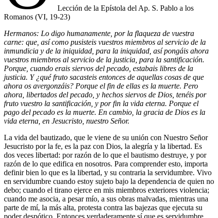
Lección de la Epístola del Ap. S. Pablo a los
Romanos (VI, 19-23)
Hermanos: Lo digo humanamente, por la flaqueza de vuestra
carne: que, así como pusisteis vuestros miembros al servicio de la
inmundicia y de la iniquidad, para la iniquidad, así pongáis ahora
vuestros miembros al servicio de la justicia, para la santificación.
Porque, cuando erais siervos del pecado, estabais libres de la
justicia. Y ¿qué fruto sacasteis entonces de aquellas cosas de que
ahora os avergonzáis? Porque el fin de ellas es la muerte. Pero
ahora, libertados del pecado, y hechos siervos de Dios, tenéis por
fruto vuestro la santificación, y por fin la vida eterna. Porque el
pago del pecado es la muerte. En cambio, la gracia de Dios es la
vida eterna, en Jesucristo, nuestro Señor.
La vida del bautizado, que le viene de su unión con Nuestro Señor
Jesucristo por la fe, es la paz con Dios, la alegría y la libertad. Es
dos veces libertad: por razón de lo que el bautismo destruye, y por
razón de lo que edifica en nosotros. Para comprender esto, importa
definir bien lo que es la libertad, y su contraria la servidumbre. Vivo
en servidumbre cuando estoy sujeto bajo la dependencia de quien no
debo; cuando el tirano ejerce en mis miembros exteriores violencia;
cuando me asocia, a pesar mío, a sus obras malvadas, mientras una
parte de mí, la más alta, protesta contra las bajezas que ejecuta su
poder despótico. Entonces verdaderamente sí que es servidumbre.