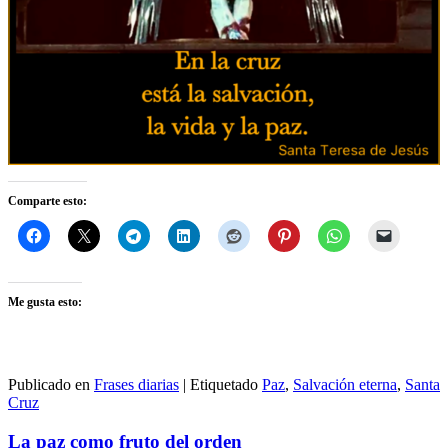
Comparte esto:
Me gusta esto:
Publicado en
Frases diarias
|
Etiquetado
Paz
,
Salvación eterna
,
Santa
Cruz
La paz como fruto del orden