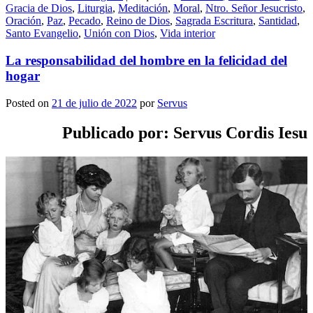
Gracia de Dios
,
Liturgia
,
Meditación
,
Moral
,
Ntro. Señor Jesucristo
,
Oración
,
Paz
,
Pecado
,
Reino de Dios
,
Sagrada Escritura
,
Santidad
,
Santo Evangelio
,
Unión con Dios
,
Vida interior
La responsabilidad del hombre en la felicidad del
hogar
Posted on
21 de julio de 2022
por
Servus
Publicado por: Servus Cordis Iesu