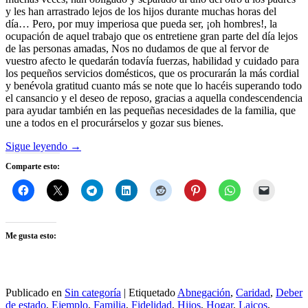
y les han arrastrado lejos de los hijos durante muchas horas del
día… Pero, por muy imperiosa que pueda ser, ¡oh hombres!, la
ocupación de aquel trabajo que os entretiene gran parte del día lejos
de las personas amadas, Nos no dudamos de que al fervor de
vuestro afecto le quedarán todavía fuerzas, habilidad y cuidado para
los pequeños servicios domésticos, que os procurarán la más cordial
y benévola gratitud cuanto más se note que lo hacéis superando todo
el cansancio y el deseo de reposo, gracias a aquella condescendencia
para ayudar también en las pequeñas necesidades de la familia, que
une a todos en el procurárselos y gozar sus bienes.
Sigue leyendo
→
Comparte esto:
Me gusta esto:
Publicado en
Sin categoría
|
Etiquetado
Abnegación
,
Caridad
,
Deber
de estado
,
Ejemplo
,
Familia
,
Fidelidad
,
Hijos
,
Hogar
,
Laicos
,