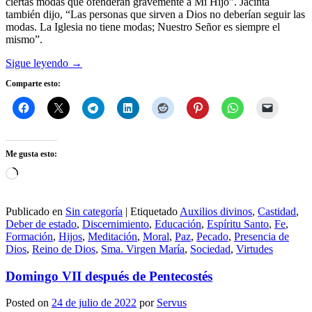
ciertas modas que ofenderán gravemente a Mi Hijo”. Jacinta
también dijo, “Las personas que sirven a Dios no deberían seguir las
modas. La Iglesia no tiene modas; Nuestro Señor es siempre el
mismo”.
Sigue leyendo
→
Comparte esto:
Me gusta esto:
Cargando...
Publicado en
Sin categoría
|
Etiquetado
Auxilios divinos
,
Castidad
,
Deber de estado
,
Discernimiento
,
Educación
,
Espíritu Santo
,
Fe
,
Formación
,
Hijos
,
Meditación
,
Moral
,
Paz
,
Pecado
,
Presencia de
Dios
,
Reino de Dios
,
Sma. Virgen María
,
Sociedad
,
Virtudes
Domingo VII después de Pentecostés
Posted on
24 de julio de 2022
por
Servus