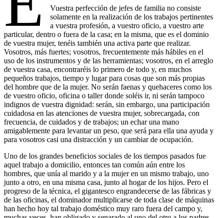
E
Vuestra perfección de jefes de familia no consiste
solamente en la realización de los trabajos pertinentes
a vuestra profesión, a vuestro oficio, a vuestro arte
particular, dentro o fuera de la casa; en la misma, que es el dominio
de vuestra mujer, tenéis también una activa parte que realizar.
Vosotros, más fuertes; vosotros, frecuentemente más hábiles en el
uso de los instrumentos y de las herramientas; vosotros, en el arreglo
de vuestra casa, encontraréis lo primero de todo y, en muchos
pequeños trabajos, tiempo y lugar para cosas que son más propias
del hombre que de la mujer. No serán faenas y quehaceres como los
de vuestro oficio, oficina o taller donde soléis ir, ni serán tampoco
indignos de vuestra dignidad: serán, sin embargo, una participación
cuidadosa en las atenciones de vuestra mujer, sobrecargada, con
frecuencia, de cuidados y de trabajos; un echar una mano
amigablemente para levantar un peso, que será para ella una ayuda y
para vosotros casi una distracción y un cambiar de ocupación.
Uno de los grandes beneficios sociales de los tiempos pasados fue
aquel trabajo a domicilio, entonces tan común aún entre los
hombres, que unía al marido y a la mujer en un mismo trabajo, uno
junto a otro, en una misma casa, junto al hogar de los hijos. Pero el
progreso de la técnica, el gigantesco engrandecerse de las fábricas y
de las oficinas, el dominador multiplicarse de toda clase de máquinas
han hecho hoy tal trabajo doméstico muy raro fuera del campo y,
muchas veces, han obligado y separado al uno del otro a los padres