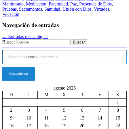
Matrimonio
,
Meditación
,
Paternidad
,
Paz
,
Presencia de Dios
,
Pruebas
,
Sacramentos
,
Santidad
,
Unión con Dios
,
Virtudes
,
Vocación
Navegación de entradas
←
Entradas más antiguas
Buscar
Ingrese su correo electrónico…
Suscribirse
agosto 2026
D
L
M
X
J
V
S
1
2
3
4
5
6
7
8
9
10
11
12
13
14
15
16
17
18
19
20
21
22