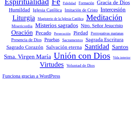
Fe
Espiritualidad
Gracia de Dios
Fidelidad
Formación
Intercesión
Humildad
Iglesia Católica
Imitación de Cristo
Meditación
Liturgia
Magisterio de la Iglesia Católica
Misterios sagrados
Ntro. Señor Jesucristo
Misericordia
Oración
Pecado
Piedad
Persecución
Prerrogativas marianas
Sagrada Escritura
Pruebas
Presencia de Dios
Sacramentos
Santidad
Santos
Sagrado Corazón
Salvación eterna
Unión con Dios
Sma. Virgen María
Vida interior
Virtudes
Voluntad de Dios
Funciona gracias a WordPress