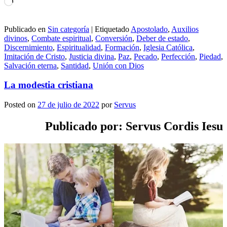
Cargando...
Publicado en
Sin categoría
|
Etiquetado
Apostolado
,
Auxilios
divinos
,
Combate espiritual
,
Conversión
,
Deber de estado
,
Discernimiento
,
Espiritualidad
,
Formación
,
Iglesia Católica
,
Imitación de Cristo
,
Justicia divina
,
Paz
,
Pecado
,
Perfección
,
Piedad
,
Salvación eterna
,
Santidad
,
Unión con Dios
La modestia cristiana
Posted on
27 de julio de 2022
por
Servus
Publicado por: Servus Cordis Iesu