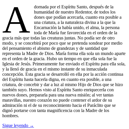
A
dornada por el Espíritu Santo, después de la
humanidad de nuestro Redentor, de todos los
dones que podían acercarla, cuanto era posible a
una criatura, a la naturaleza divina a la que la
Encarnación la había unido, el alma, la persona
toda de María fue favorecida en el orden de la
gracia más que todas las creaturas juntas. No podía ser de otro
modo, y se concebirá por poco que se pretenda sondear por medio
del pensamiento el abismo de grandezas y de santidad que
representa la Madre de Dios. María forma ella sola un mundo aparte
en el orden de la gracia. Hubo un tiempo en que ella sola fue la
Iglesia de Jesús. Primeramente fue enviado el Espíritu para ella sola,
y la llenó de gracia en el mismo instante de su inmaculada
concepción. Esta gracia se desarrolló en ella por la acción continua
del Espíritu hasta hacerla digna, en cuanto era posible, a una
criatura, de concebir y dar a luz al mismo Hijo de Dios que se hizo
también suyo. Hemos visto al Espíritu Santo enriquecerla con
nuevos dones, prepararla para una nueva misión; al ver tantas
maravillas, nuestro corazón no puede contener el ardor de su
admiración ni el de su reconocimiento hacia el Paráclito que se
dignó portarse con tanta magnificencia con la Madre de los
hombres.
Sigue leyendo
→