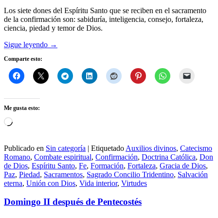
Los siete dones del Espíritu Santo que se reciben en el sacramento
de la confirmación son: sabiduría, inteligencia, consejo, fortaleza,
ciencia, piedad y temor de Dios.
Sigue leyendo
→
Comparte esto:
Me gusta esto:
Cargando...
Publicado en
Sin categoría
|
Etiquetado
Auxilios divinos
,
Catecismo
Romano
,
Combate espiritual
,
Confirmación
,
Doctrina Católica
,
Don
de Dios
,
Espíritu Santo
,
Fe
,
Formación
,
Fortaleza
,
Gracia de Dios
,
Paz
,
Piedad
,
Sacramentos
,
Sagrado Concilio Tridentino
,
Salvación
eterna
,
Unión con Dios
,
Vida interior
,
Virtudes
Domingo II después de Pentecostés