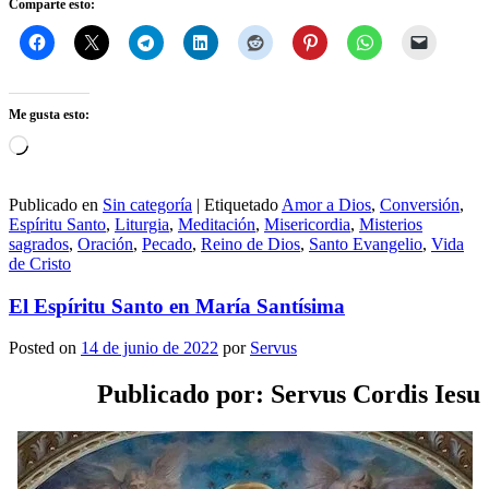
Comparte esto:
Me gusta esto:
Cargando...
Publicado en
Sin categoría
|
Etiquetado
Amor a Dios
,
Conversión
,
Espíritu Santo
,
Liturgia
,
Meditación
,
Misericordia
,
Misterios
sagrados
,
Oración
,
Pecado
,
Reino de Dios
,
Santo Evangelio
,
Vida
de Cristo
El Espíritu Santo en María Santísima
Posted on
14 de junio de 2022
por
Servus
Publicado por: Servus Cordis Iesu