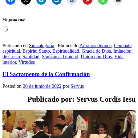
Me gusta esto:
Cargando...
Publicado en
Sin categoría
|
Etiquetado
Auxilios divinos
,
Combate
espiritual
,
Espíritu Santo
,
Espiritualidad
,
Gracia de Dios
,
Imitación
de Cristo
,
Santidad
,
Santísima Trinidad
,
Unión con Dios
,
Vida
interior
,
Virtudes
El Sacramento de la Confirmación
Posted on
20 de junio de 2022
por
Servus
Publicado por: Servus Cordis Iesu