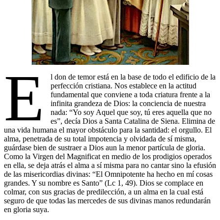
E
l don de temor está en la base de todo el edificio de la
perfección cristiana. Nos establece en la actitud
fundamental que conviene a toda criatura frente a la
infinita grandeza de Dios: la conciencia de nuestra
nada: “Yo soy Aquel que soy, tú eres aquella que no
es”, decía Dios a Santa Catalina de Siena. Elimina de
una vida humana el mayor obstáculo para la santidad: el orgullo. El
alma, penetrada de su total impotencia y olvidada de sí misma,
guárdase bien de sustraer a Dios aun la menor partícula de gloria.
Como la Virgen del Magnificat en medio de los prodigios operados
en ella, se deja atrás el alma a sí misma para no cantar sino la efusión
de las misericordias divinas: “El Omnipotente ha hecho en mí cosas
grandes. Y su nombre es Santo” (Lc 1, 49). Dios se complace en
colmar, con sus gracias de predilección, a un alma en la cual está
seguro de que todas las mercedes de sus divinas manos redundarán
en gloria suya.