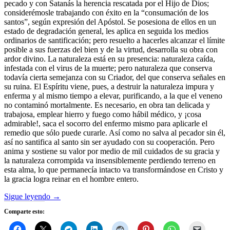
pecado y con Satanás la herencia rescatada por el Hijo de Dios;
considerémosle trabajando con éxito en la “consumación de los
santos”, según expresión del Apóstol. Se posesiona de ellos en un
estado de degradación general, les aplica en seguida los medios
ordinarios de santificación; pero resuelto a hacerles alcanzar el límite
posible a sus fuerzas del bien y de la virtud, desarrolla su obra con
ardor divino. La naturaleza está en su presencia: naturaleza caída,
infestada con el virus de la muerte; pero naturaleza que conserva
todavía cierta semejanza con su Criador, del que conserva señales en
su ruina. El Espíritu viene, pues, a destruir la naturaleza impura y
enferma y al mismo tiempo a elevar, purificando, a la que el veneno
no contaminó mortalmente. Es necesario, en obra tan delicada y
trabajosa, emplear hierro y fuego como hábil médico, y ¡cosa
admirable!, saca el socorro del enfermo mismo para aplicarle el
remedio que sólo puede curarle. Así como no salva al pecador sin él,
así no santifica al santo sin ser ayudado con su cooperación. Pero
anima y sostiene su valor por medio de mil cuidados de su gracia y
la naturaleza corrompida va insensiblemente perdiendo terreno en
esta alma, lo que permanecía intacto va transformándose en Cristo y
la gracia logra reinar en el hombre entero.
Sigue leyendo
→
Comparte esto: