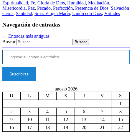
Espiritualidad
,
Fe
,
Gloria de Dios
,
Humildad
,
Meditación
,
Misericordia
,
Paz
,
Pecado
,
Perfección
,
Presencia de Dios
,
Salvación
eterna
,
Santidad
,
Sma. Virgen María
,
Unión con Dios
,
Virtudes
Navegación de entradas
←
Entradas más antiguas
Buscar
Ingrese su correo electrónico…
Suscribirse
agosto 2026
D
L
M
X
J
V
S
1
2
3
4
5
6
7
8
9
10
11
12
13
14
15
16
17
18
19
20
21
22