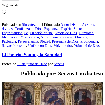
Me gusta esto:
Cargando...
Publicado en
Sin categoría
|
Etiquetado
Amor Divino
,
Auxilios
divinos
,
Confianza en Dios
,
Esperanza
,
Espíritu Santo
,
Espiritualidad
,
Fe
,
Filiación divina
,
Gracia de Dios
,
Humildad
,
Meditación
,
Misericordia
,
Ntro. Señor Jesucristo
,
Oración
,
Paciencia
,
Perseverancia
,
Piedad
,
Presencia de Dios
,
Providencia
,
Salvación eterna
,
Unión con Dios
,
Vida interior
,
Voluntad de Dios
El Espíritu Santo y la Santidad
Posted on
21 de junio de 2022
por
Servus
Publicado por: Servus Cordis Iesu