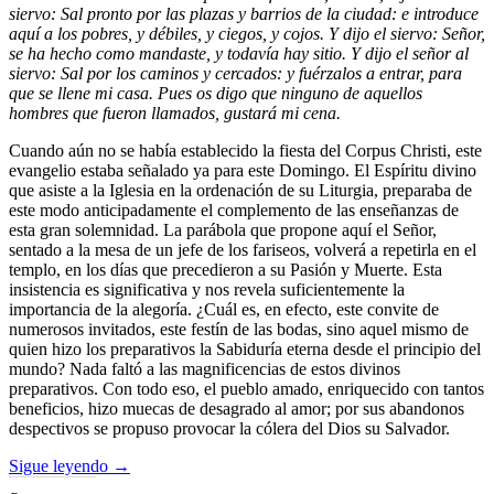
siervo: Sal pronto por las plazas y barrios de la ciudad: e introduce
aquí a los pobres, y débiles, y ciegos, y cojos. Y dijo el siervo: Señor,
se ha hecho como mandaste, y todavía hay sitio. Y dijo el señor al
siervo: Sal por los caminos y cercados: y fuérzalos a entrar, para
que se llene mi casa. Pues os digo que ninguno de aquellos
hombres que fueron llamados, gustará mi cena.
Cuando aún no se había establecido la fiesta del Corpus Christi, este
evangelio estaba señalado ya para este Domingo. El Espíritu divino
que asiste a la Iglesia en la ordenación de su Liturgia, preparaba de
este modo anticipadamente el complemento de las enseñanzas de
esta gran solemnidad. La parábola que propone aquí el Señor,
sentado a la mesa de un jefe de los fariseos, volverá a repetirla en el
templo, en los días que precedieron a su Pasión y Muerte. Esta
insistencia es significativa y nos revela suficientemente la
importancia de la alegoría. ¿Cuál es, en efecto, este convite de
numerosos invitados, este festín de las bodas, sino aquel mismo de
quien hizo los preparativos la Sabiduría eterna desde el principio del
mundo? Nada faltó a las magnificencias de estos divinos
preparativos. Con todo eso, el pueblo amado, enriquecido con tantos
beneficios, hizo muecas de desagrado al amor; por sus abandonos
despectivos se propuso provocar la cólera del Dios su Salvador.
Sigue leyendo
→