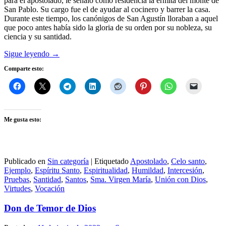
para el apostolado, le señaló como residencia la ermita del monte de
San Pablo. Su cargo fue el de ayudar al cocinero y barrer la casa.
Durante este tiempo, los canónigos de San Agustín lloraban a aquel
que poco antes había sido la gloria de su orden por su nobleza, su
ciencia y su santidad.
Sigue leyendo
→
Comparte esto:
Me gusta esto:
Publicado en
Sin categoría
|
Etiquetado
Apostolado
,
Celo santo
,
Ejemplo
,
Espíritu Santo
,
Espiritualidad
,
Humildad
,
Intercesión
,
Pruebas
,
Santidad
,
Santos
,
Sma. Virgen María
,
Unión con Dios
,
Virtudes
,
Vocación
Don de Temor de Dios