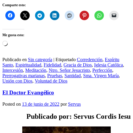
Comparte esto:
Me gusta esto:
Cargando...
Publicado en
Sin categoría
|
Etiquetado
Corredención
,
Espíritu
Santo
,
Espiritualidad
,
Fidelidad
,
Gracia de Dios
,
Iglesia Católica
,
Intercesión
,
Meditación
,
Ntro. Señor Jesucristo
,
Perfección
,
Prerrogativas marianas
,
Pruebas
,
Santidad
,
Sma. Virgen María
,
Unión con Dios
,
Voluntad de Dios
El Doctor Evangélico
Posted on
13 de junio de 2022
por
Servus
Publicado por: Servus Cordis Iesu