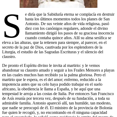
S
e diría que la Sabiduría eterna se complacía en destruir
hasta los últimos momentos todos los planes de San
Antonio. De sus veinte años de vida religiosa, pasó
diez con los canónigos regulares, adonde el divino
llamamiento dirigió los pasos de su graciosa inocencia
cuando contaba quince años. Allí su alma seráfica se
eleva a las alturas, que la retienen para siempre, al parecer, en el
secreto de la paz de Dios, cautivada por los esplendores de la
Liturgia, el estudio de las Sagradas Escrituras y el silencio del
claustro.
De pronto el Espíritu divino le invita al martirio: y le vemos
abandonar su claustro amado y seguir a los Frailes Menores a playas
en las cuales muchos han recibido ya la palma gloriosa. Pero el
martirio que le espera, es el del amor; enfermo, reducido a la
impotencia antes que su celo haya podido trabajar en el suelo
africano, la obediencia le llama a España, y he aquí que una
tempestad le arroja a las costas de Italia. Por entonces San Francisco
de Asís reunía por tercera vez, después de su fundación, a toda su
admirable familia. Antonio apareció allí, tan humilde, tan modesto,
que nadie se preocupó de él. El ministro de la provincia de Bolonia
fue quien le recogió, y, no encontrando en él ninguna capacidad