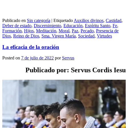
Publicado en
Sin categoría
|
Etiquetado
Auxilios divinos
,
Castidad
,
Deber de estado
,
Discernimiento
,
Educación
,
Espíritu Santo
,
Fe
,
Formación
,
Hijos
,
Meditación
,
Moral
,
Paz
,
Pecado
,
Presencia de
Dios
,
Reino de Dios
,
Sma. Virgen María
,
Sociedad
,
Virtudes
La eficacia de la oración
Posted on
7 de julio de 2022
por
Servus
Publicado por: Servus Cordis Iesu