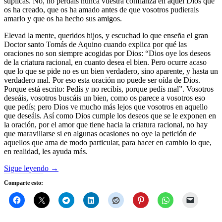
súplicas. No, no perdáis nunca vuestra confianza en aquel Dios que
os ha creado, que os ha amado antes de que vosotros pudierais
amarlo y que os ha hecho sus amigos.
Elevad la mente, queridos hijos, y escuchad lo que enseña el gran
Doctor santo Tomás de Aquino cuando explica por qué las
oraciones no son siempre acogidas por Dios: “Dios oye los deseos
de la criatura racional, en cuanto desea el bien. Pero ocurre acaso
que lo que se pide no es un bien verdadero, sino aparente, y hasta un
verdadero mal. Por eso esta oración no puede ser oída de Dios.
Porque está escrito: Pedís y no recibís, porque pedís mal”. Vosotros
deseáis, vosotros buscáis un bien, como os parece a vosotros eso
que pedís; pero Dios ve mucho más lejos que vosotros en aquello
que deseáis. Así como Dios cumple los deseos que se le exponen en
la oración, por el amor que tiene hacia la criatura racional, no hay
que maravillarse si en algunas ocasiones no oye la petición de
aquellos que ama de modo particular, para hacer en cambio lo que,
en realidad, les ayuda más.
Sigue leyendo
→
Comparte esto: