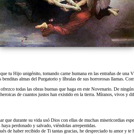
e que tu Hijo unigénito, tomando carne humana en las entrañas de una Vi
enditas almas del Purgatorio y líbralas de sus horrorosas llamas. Compa
te ofrezco todas las obras buenas que haga en este Novenario. De ningún 
 heroicas de cuantos justos han existido en la tierra. Míranos, vivos y 
ar que durante su vida usó Dios con ellas de muchas misericordias espe
s haya perdonado y salvado, viéndolas arrepentidas.
s de haber recibido de Ti tantas gracias, he despreciado tu amor y te 