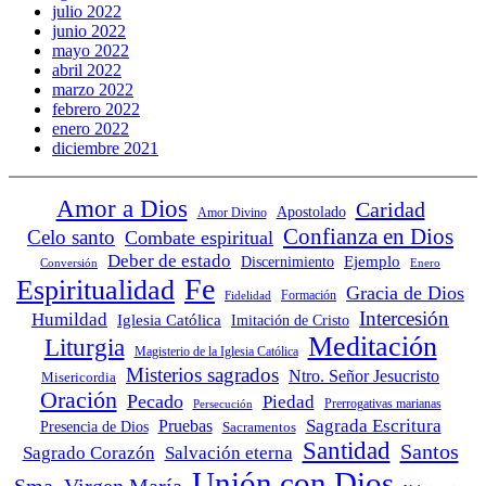
julio 2022
junio 2022
mayo 2022
abril 2022
marzo 2022
febrero 2022
enero 2022
diciembre 2021
Amor a Dios
Caridad
Apostolado
Amor Divino
Confianza en Dios
Celo santo
Combate espiritual
Deber de estado
Ejemplo
Discernimiento
Conversión
Enero
Fe
Espiritualidad
Gracia de Dios
Fidelidad
Formación
Intercesión
Humildad
Iglesia Católica
Imitación de Cristo
Meditación
Liturgia
Magisterio de la Iglesia Católica
Misterios sagrados
Ntro. Señor Jesucristo
Misericordia
Oración
Pecado
Piedad
Persecución
Prerrogativas marianas
Sagrada Escritura
Pruebas
Presencia de Dios
Sacramentos
Santidad
Santos
Sagrado Corazón
Salvación eterna
Unión con Dios
Sma. Virgen María