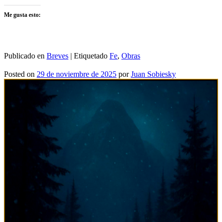
Me gusta esto:
Publicado en
Breves
|
Etiquetado
Fe
,
Obras
Posted on
29 de noviembre de 2025
por
Juan Sobiesky