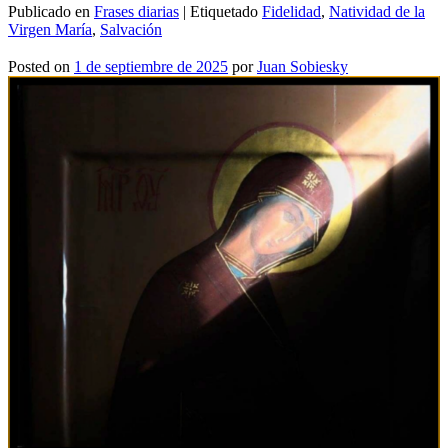
Publicado en
Frases diarias
|
Etiquetado
Fidelidad
,
Natividad de la
Virgen María
,
Salvación
Posted on
1 de septiembre de 2025
por
Juan Sobiesky