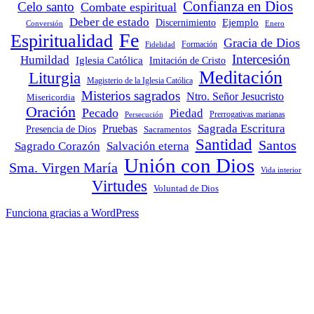
Confianza en Dios
Celo santo
Combate espiritual
Deber de estado
Ejemplo
Discernimiento
Conversión
Enero
Fe
Espiritualidad
Gracia de Dios
Fidelidad
Formación
Intercesión
Humildad
Iglesia Católica
Imitación de Cristo
Meditación
Liturgia
Magisterio de la Iglesia Católica
Misterios sagrados
Ntro. Señor Jesucristo
Misericordia
Oración
Pecado
Piedad
Persecución
Prerrogativas marianas
Sagrada Escritura
Pruebas
Presencia de Dios
Sacramentos
Santidad
Santos
Sagrado Corazón
Salvación eterna
Unión con Dios
Sma. Virgen María
Vida interior
Virtudes
Voluntad de Dios
Funciona gracias a WordPress