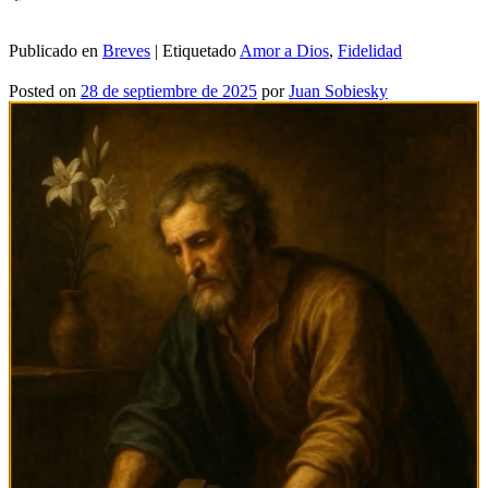
Publicado en
Breves
|
Etiquetado
Amor a Dios
,
Fidelidad
Posted on
28 de septiembre de 2025
por
Juan Sobiesky