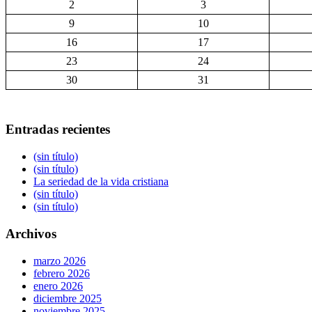
2
3
9
10
16
17
23
24
30
31
Entradas recientes
(sin título)
(sin título)
La seriedad de la vida cristiana
(sin título)
(sin título)
Archivos
marzo 2026
febrero 2026
enero 2026
diciembre 2025
noviembre 2025