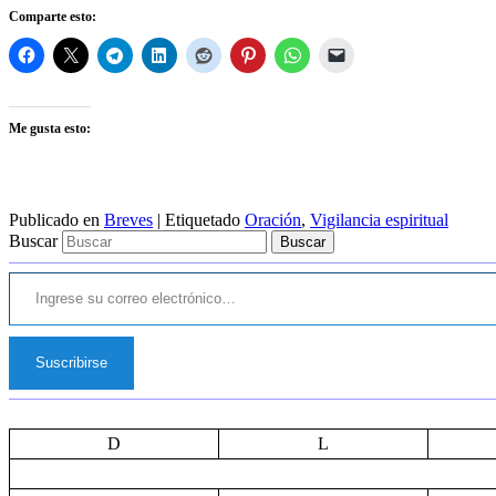
Comparte esto:
Me gusta esto:
Publicado en
Breves
|
Etiquetado
Oración
,
Vigilancia espiritual
Buscar
Ingrese su correo electrónico…
Suscribirse
D
L